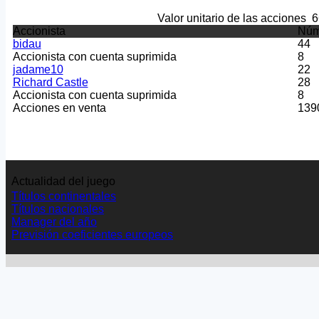
Valor unitario de las acciones
6
Accionista
Núm
bidau
44
Accionista con cuenta suprimida
8
jadame10
22
Richard Castle
28
Accionista con cuenta suprimida
8
Acciones en venta
139
Actualidad del juego
Títulos continentales
Títulos nacionales
Manager del año
Previsión coeficientes europeos