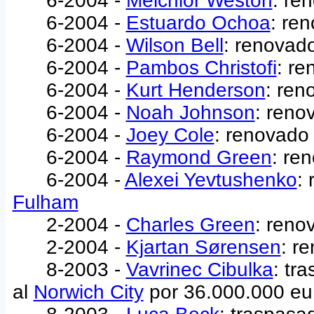
6-2004 -
Melchior Weston
: re
6-2004 -
Estuardo Ochoa
: re
6-2004 -
Wilson Bell
: renovad
6-2004 -
Pambos Christofi
: re
6-2004 -
Kurt Henderson
: ren
6-2004 -
Noah Johnson
: reno
6-2004 -
Joey Cole
: renovado
6-2004 -
Raymond Green
: re
6-2004 -
Alexei Yevtushenko
:
Fulham
2-2004 -
Charles Green
: reno
2-2004 -
Kjartan Sørensen
: r
8-2003 -
Vavrinec Cibulka
: tr
al
Norwich City
por 36.000.000 eu