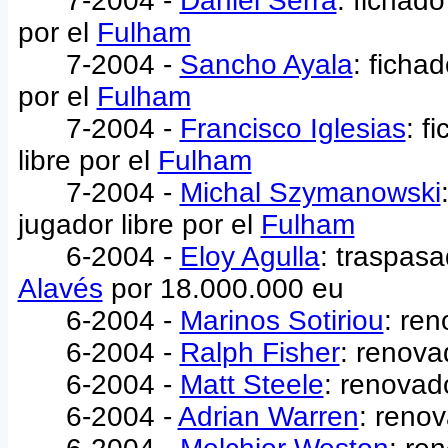
7-2004 -
Daniel Serra
: fichad
por el
Fulham
7-2004 -
Sancho Ayala
: ficha
por el
Fulham
7-2004 -
Francisco Iglesias
: f
libre por el
Fulham
7-2004 -
Michal Szymanowski
jugador libre por el
Fulham
6-2004 -
Eloy Agulla
: traspas
Alavés
por 18.000.000 eu
6-2004 -
Marinos Sotiriou
: re
6-2004 -
Ralph Fisher
: renova
6-2004 -
Matt Steele
: renovad
6-2004 -
Adrian Warren
: reno