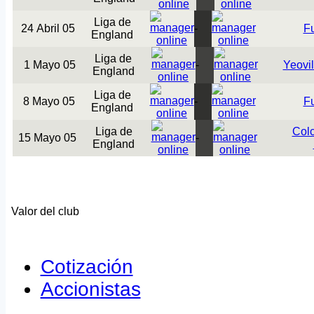
Liga de
24 Abril 05
-
F
England
Liga de
1 Mayo 05
-
Yeovi
England
Liga de
8 Mayo 05
-
F
England
Liga de
Colc
15 Mayo 05
-
England
Valor del club
Cotización
Accionistas