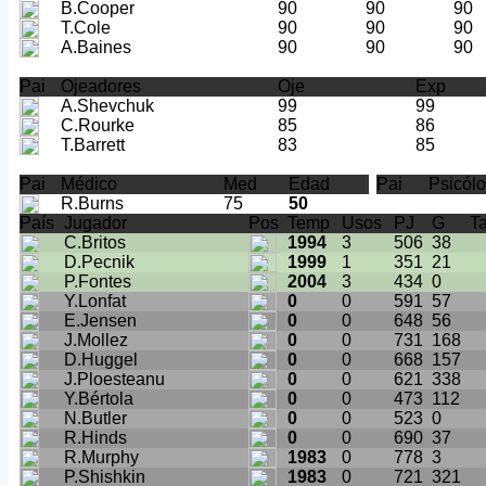
B.Cooper
90
90
90
T.Cole
90
90
90
A.Baines
90
90
90
Pai
Ojeadores
Oje
Exp
A.Shevchuk
99
99
C.Rourke
85
86
T.Barrett
83
85
Pai
Médico
Med
Edad
Pai
Psicól
R.Burns
75
50
País
Jugador
Pos
Temp
Usos
PJ
G
Ta
C.Britos
1994
3
506
38
D.Pecnik
1999
1
351
21
P.Fontes
2004
3
434
0
Y.Lonfat
0
0
591
57
E.Jensen
0
0
648
56
J.Mollez
0
0
731
168
D.Huggel
0
0
668
157
J.Ploesteanu
0
0
621
338
Y.Bértola
0
0
473
112
N.Butler
0
0
523
0
R.Hinds
0
0
690
37
R.Murphy
1983
0
778
3
P.Shishkin
1983
0
721
321