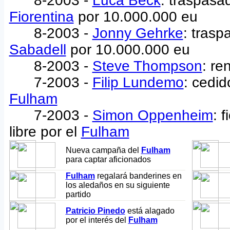
8-2003 -
Luca Beck
: traspasa
Fiorentina
por 10.000.000 eu
8-2003 -
Jonny Gehrke
: tras
Sabadell
por 10.000.000 eu
8-2003 -
Steve Thompson
: re
7-2003 -
Filip Lundemo
: cedid
Fulham
7-2003 -
Simon Oppenheim
: 
libre por el
Fulham
Nueva campaña del
Fulham
para captar aficionados
Fulham
regalará banderines en
los aledaños en su siguiente
partido
Patricio Pinedo
está alagado
por el interés del
Fulham