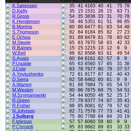
Pai
Jugador
Pos
Pas
Ent
Tir
Org
Des
Rem
Sal
Re
K.Sørensen
35
41
41
63
40
41
75
78
D.Kelly
35
15
15
31
26
15
63
71
R.Gross
54
35
38
36
33
31
70
78
K.Henderson
56
46
53
51
61
51
86
85
B.Morrins
80
86
64
77
81
63
54
48
S.Thompson
82
84
91
84
85
82
27
23
E.Ochoa
81
89
84
79
81
78
60
62
M.Steele
65
83
76
70
58
63
42
33
R.Baines
15
15
12
15
13
12
9
9
W.Bell
88
82
65
68
83
61
49
54
S.Ayala
60
64
61
61
62
57
9
9
P.Ugalde
65
63
65
60
57
65
31
38
J.Cole
83
78
79
77
80
79
37
57
A.Yevtushenko
72
81
81
77
87
62
40
43
D.Serra
62
58
64
62
60
61
9
9
A.Warren
81
88
78
84
75
65
54
57
M.Weston
80
86
76
75
69
75
54
51
M.Szymanowski
54
44
60
50
48
52
25
17
R.Green
77
79
83
77
74
67
35
41
R.Fisher
88
85
80
81
92
79
57
62
N.Johnson
82
71
75
78
77
73
41
41
J.Solberg
75
80
77
88
84
84
20
19
F.Iglesias
57
57
60
60
59
60
9
9
P.Christofi
85
83
86
82
89
83
33
33