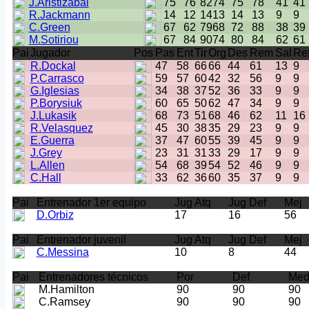
J.Aristizábal
75
76
82
74
75
78
41
41
R.Jackmann
14
12
14
13
14
13
9
9
C.Green
67
62
79
68
72
88
38
39
M.Sotiriou
67
84
90
74
80
84
62
61
Pai
Jugador
Pos
Pas
Ent
Tir
Org
Des
Rem
Sal
Re
R.Dockal
47
58
66
66
44
61
13
9
P.Carrasco
59
57
60
42
32
56
9
9
G.Iglesias
34
38
37
52
36
33
9
9
P.Borysiuk
60
65
50
62
47
34
9
9
J.Lukasik
68
73
51
68
46
62
11
16
R.Velasquez
45
30
38
35
29
23
9
9
E.Guerra
37
47
60
55
39
45
9
9
J.Grey
23
31
31
33
29
17
9
9
L.Allen
54
68
39
54
52
46
9
9
C.Hall
33
62
36
60
35
37
9
9
Pai
Entrenador 1er equipo
Jug Atq
Jug Def
Mej
D.Orbiz
17
16
56
Pai
Entrenador juvenil
Jug Atq
Jug Def
Mej
C.Messina
10
8
44
Pai
Entrenadores técnicos
Por
Def
Me
M.Hamilton
90
90
90
C.Ramsey
90
90
90