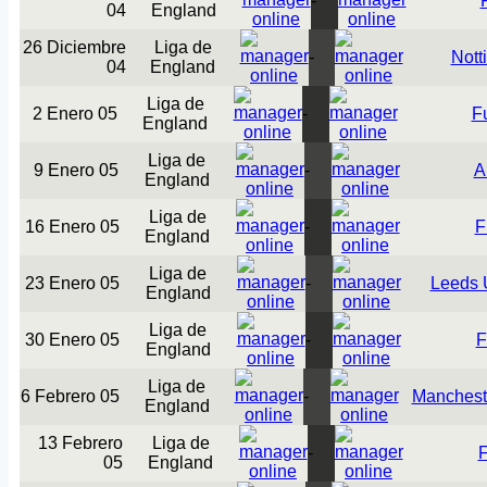
-
04
England
26 Diciembre
Liga de
-
Nott
04
England
Liga de
2 Enero 05
-
F
England
Liga de
9 Enero 05
-
A
England
Liga de
16 Enero 05
-
F
England
Liga de
23 Enero 05
-
Leeds 
England
Liga de
30 Enero 05
-
F
England
Liga de
6 Febrero 05
-
Mancheste
England
13 Febrero
Liga de
-
05
England