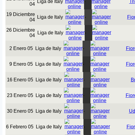
Liga de Italy
-
Tr
04
19 Diciembre
Liga de Italy
-
Fio
04
26 Diciembre
Liga de Italy
-
04
2 Enero 05
Liga de Italy
-
Fior
9 Enero 05
Liga de Italy
-
Fior
16 Enero 05
Liga de Italy
-
B
23 Enero 05
Liga de Italy
-
Fior
30 Enero 05
Liga de Italy
-
Ud
6 Febrero 05
Liga de Italy
-
Fio