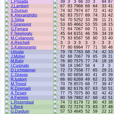
L.Posada
39
3
3
66
33
3
84
87
J.Lambert
67
83
79
66
69
64
33
41
S.Dursun
74
82
79
74
67
72
41
42
K.Alexandridis
62
83
75
77
69
74
31
42
S.Strba
54
70
52
52
33
39
11
21
F.Granqvist
53
65
46
62
53
55
16
15
G.Ferrara
72
84
70
67
69
71
11
11
F.Tekelioglu
45
64
61
51
46
59
34
19
M.Cvitanovic
75
83
65
67
58
80
33
40
A.Reichelt
3
3
3
3
3
3
3
3
S.Katsouranis
77
80
69
64
77
71
50
46
I.Iriusta
79
78
77
83
68
74
42
33
J.Müller
82
68
70
67
79
65
39
31
M.Bahr
76
80
75
75
77
74
18
18
I.Cusinato
58
18
19
67
56
4
3
3
D.Lichtsteiner
72
73
75
58
77
65
29
21
C.Grasso
65
60
66
58
60
41
45
39
R.Iustoni
66
60
62
69
49
62
31
30
M.Troost
70
78
85
70
68
77
39
47
R.Dzemaili
88
82
61
76
87
63
50
51
A.Ticiani
77
75
70
75
80
82
42
42
A.Fermini
80
59
78
82
67
68
42
51
L.Rozendaal
74
72
81
79
72
80
43
38
L.Beck
80
72
72
74
73
83
37
48
G.Darduin
57
53
46
45
52
59
22
12