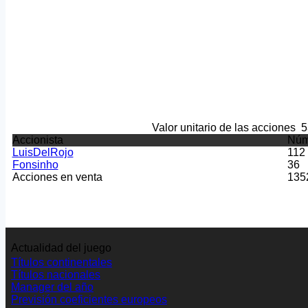
Valor unitario de las acciones
5
Accionista
Núm
LuisDelRojo
112
Fonsinho
36
Acciones en venta
135
Actualidad del juego
Títulos continentales
Títulos nacionales
Manager del año
Previsión coeficientes europeos