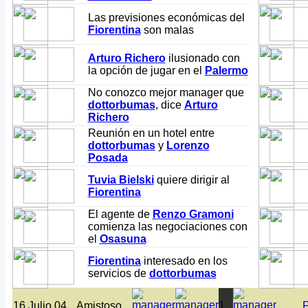
Las previsiones económicas del
Fiorentina
son malas
Arturo Richero
ilusionado con
la opción de jugar en el
Palermo
No conozco mejor manager que
dottorbumas
, dice
Arturo
Richero
Reunión en un hotel entre
dottorbumas
y
Lorenzo
Posada
Tuvia Bielski
quiere dirigir al
Fiorentina
El agente de
Renzo Gramoni
comienza las negociaciones con
el
Osasuna
Fiorentina
interesado en los
servicios de
dottorbumas
16 Julio 04
Amistoso
1
F