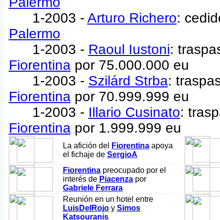
Palermo
1-2003 -
Arturo Richero
: cedid
Palermo
1-2003 -
Raoul Iustoni
: trasp
Fiorentina
por 75.000.000 eu
1-2003 -
Szilárd Strba
: traspa
Fiorentina
por 70.999.999 eu
1-2003 -
Illario Cusinato
: tras
Fiorentina
por 1.999.999 eu
La afición del
Fiorentina
apoya
el fichaje de
SergioA
Fiorentina
preocupado por el
interés de
Piacenza
por
Gabriele Ferrara
Reunión en un hotel entre
LuisDelRojo
y
Simos
Katsouranis