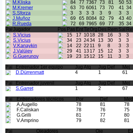
M.Kliska
84
77
73
67
73
81
50
53
M.Kremer
63
70
60
61
73
70
41
34
S.Sforza
3
3
3
3
3
9
3
3
J.Muñoz
69
65
80
84
82
79
43
40
R.Rueda
72
69
79
65
69
77
35
34
Pai
Jugador
Pos
Pas
Ent
Tir
Org
Des
Rem
Sal
Re
S.Vicius
15
17
10
18
28
16
3
3
S.Vicius
34
23
24
34
13
30
3
3
V.Kanaykin
14
22
22
11
9
8
3
3
J.Valúiev
29
41
13
17
15
12
3
3
G.Guerunov
19
23
15
12
15
11
3
3
Pai
Entrenador 1er equipo
Jug Atq
Jug Def
Mej
D.Dürrenmatt
4
1
61
Pai
Entrenador juvenil
Jug Atq
Jug Def
Mej
S.Garret
1
2
67
Pai
Entrenadores técnicos
Por
Def
Me
A.Augello
78
81
78
F.Caliskan
78
76
75
G.Grilli
81
77
80
V.Amprino
79
82
81
Pai
Ojeadores
Oje
E