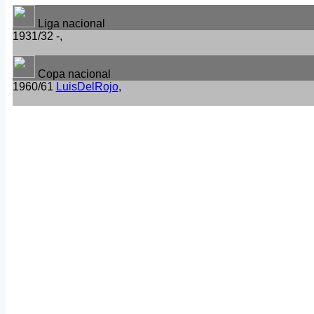
Liga nacional
1931/32 -,
Copa nacional
1960/61
LuisDelRojo
,