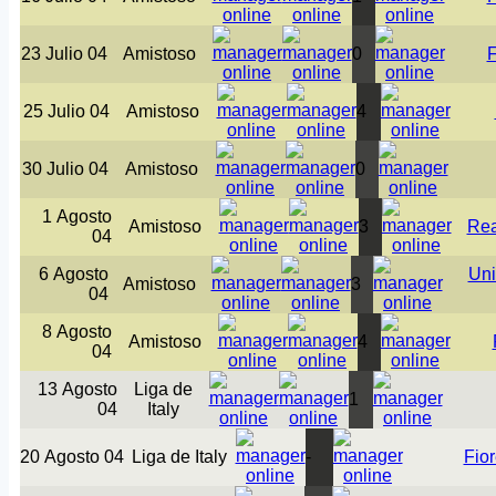
23 Julio 04
Amistoso
0
F
25 Julio 04
Amistoso
4
30 Julio 04
Amistoso
0
1 Agosto
Amistoso
3
Rea
04
6 Agosto
Uni
Amistoso
3
04
8 Agosto
Amistoso
4
04
13 Agosto
Liga de
1
04
Italy
20 Agosto 04
Liga de Italy
-
Fior