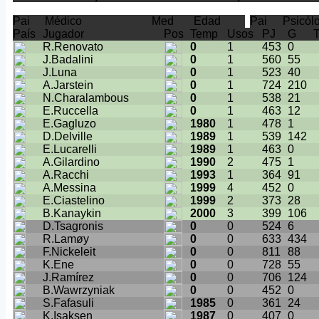
Pai
Médico
Med
Edad
Pai
Psicól
País
Jugador
Pos
Temp
Usos
PJ
G
T
R.Renovato
0
1
453
0
J.Badalini
0
1
560
55
J.Luna
0
1
523
40
A.Jarstein
0
1
724
210
N.Charalambous
0
1
538
21
E.Ruccella
0
1
463
12
E.Gagluzo
1980
1
478
1
D.Delville
1989
1
539
142
E.Lucarelli
1989
1
463
0
A.Gilardino
1990
2
475
1
A.Racchi
1993
1
364
91
A.Messina
1999
4
452
0
E.Ciastelino
1999
2
373
28
B.Kanaykin
2000
3
399
106
D.Tsagronis
0
0
524
6
R.Lamøy
0
0
633
434
F.Nickeleit
0
0
811
88
K.Ene
0
0
728
55
J.Ramírez
0
0
706
124
B.Wawrzyniak
0
0
452
0
S.Fafasuli
1985
0
361
24
K.Isaksen
1987
0
407
0