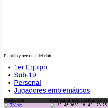
Plantilla y personal del club
1er Equipo
Sub-19
Personal
Jugadores emblemáticos
Pai
Jugador
Pos
Pas
Ent
Tir
Org
Des
Rem
Sal
Re
T.Vinje
32
46
36
38
18
42
78
75